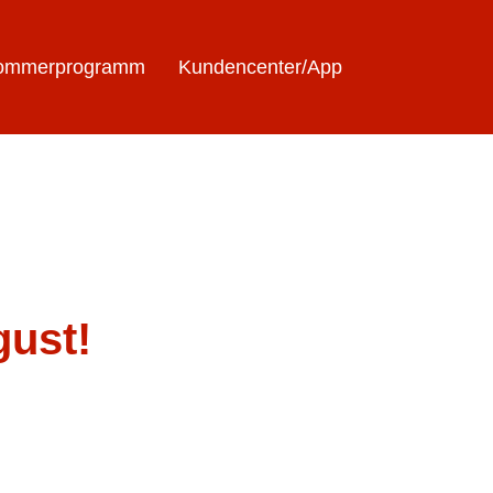
ommerprogramm
Kundencenter/App
gust!