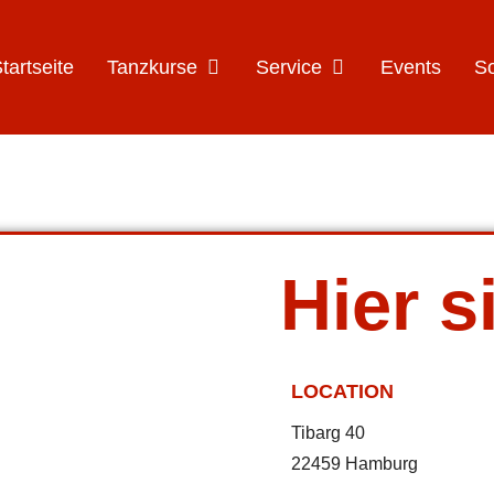
Öffne Tanzkurse
Öffne Service
tartseite
Tanzkurse
Service
Events
S
Hier s
LOCATION
Tibarg 40
22459 Hamburg