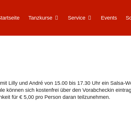
Öffne Tanzkurse
Öffne Service
tartseite
Tanzkurse
Service
Events
S
mit Lilly und André von 15.00 bis 17.30 Uhr ein Salsa-W
ule können sich kostenfrei über den Vorabcheckin eintrag
keit für € 5,00 pro Person daran teilzunehmen.