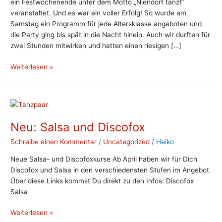
ein Festwochenende unter dem Motto „Niendorf tanzt“
veranstaltet. Und es war ein voller Erfolg! So wurde am
Samstag ein Programm für jede Altersklasse angeboten und
die Party ging bis spät in die Nacht hinein. Auch wir durften für
zwei Stunden mitwirken und hatten einen riesigen […]
Weiterlesen »
Neu:
Salsa
Neu: Salsa und Discofox
und
Discofox
Schreibe einen Kommentar
/
Uncategorized
/
Heiko
Neue Salsa- und Discofoxkurse Ab April haben wir für Dich
Discofox und Salsa in den verschiedensten Stufen im Angebot.
Über diese Links kommst Du direkt zu den Infos: Discofox
Salsa
Weiterlesen »