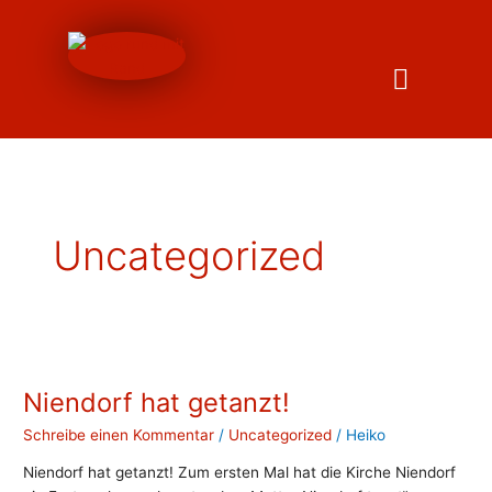
Inhalt
Zum
springen
Inhalt
springen
Uncategorized
Niendorf
hat
Niendorf hat getanzt!
getanzt!
Schreibe einen Kommentar
/
Uncategorized
/
Heiko
Niendorf hat getanzt! Zum ersten Mal hat die Kirche Niendorf